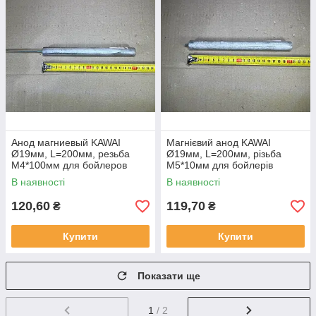
Анод магниевый KAWAI
Магнієвий анод KAWAI
Ø19мм, L=200мм, резьба
Ø19мм, L=200мм, різьба
M4*100мм для бойлеров
M5*10мм для бойлерів
Thermex, Garanterm, ATT
Ariston
В наявності
В наявності
120,60
119,70
₴
₴
Купити
Купити
Показати ще
1
/ 2