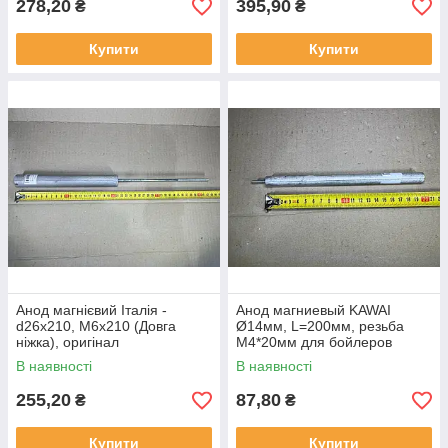
278,20
395,90
₴
₴
Купити
Купити
Анод магнієвий Італія -
Анод магниевый KAWAI
d26x210, M6x210 (Довга
Ø14мм, L=200мм, резьба
ніжка), оригінал
M4*20мм для бойлеров
Thermex, Garanterm, ATT,
В наявності
В наявності
Electrolux
255,20
87,80
₴
₴
Купити
Купити