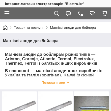
Інтернет-магазин електротоварів "Electro-kr"
Товари та послуги
Магнієві аноди для бойлера
Магнієві аноди для бойлера
Магнієві аноди до бойлерам різних типів ―
Ariston, Gorenje, Atlantic, Termal, Electrolux,
Thermex, Ferroli і багатьох інших виробників.
В наявності ― магнієві аноди двох виробників
Україна та Італія (оригінал), Kawai (якісний
Китай).
Показати все
Анод можна вкрутити в відповідну різьблення
або просто прикріпити до Тену пластикової
стяжкою.
Відрізняються розмірами і діаметром різьби.
Застосовуються для захисту бака