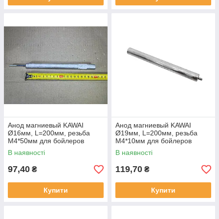
Анод магниевый KAWAI
Анод магниевый KAWAI
Ø16мм, L=200мм, резьба
Ø19мм, L=200мм, резьба
M4*50мм для бойлеров
M4*10мм для бойлеров
Thermex, Garanterm, ATT,
Thermex, Garanterm, ATT
В наявності
В наявності
Electrolux
97,40
119,70
₴
₴
Купити
Купити