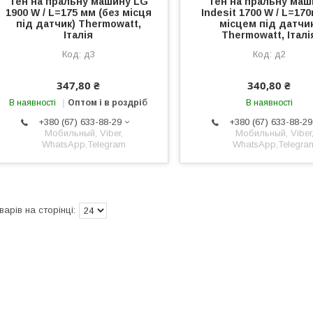
Тен на пральну машину LG
Тен на пральну маш
1900 W / L=175 мм (без місця
Indesit 1700 W / L=170
під датчик) Thermowatt,
місцем під датчи
Італія
Thermowatt, Італі
д3
д2
347,80 ₴
340,80 ₴
В наявності
Оптом і в роздріб
В наявності
+380 (67) 633-88-29
+380 (67) 633-88-29
Мобильный, Viber,
Мобильный, Viber
WhatsApp,Telegram
WhatsApp,Telegra