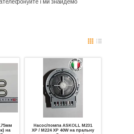
 зателефонуйте і ми знайдемо
=175мм
Насос/помпа ASKOLL M231
к) на
XP / M224 XP 40W на пральну