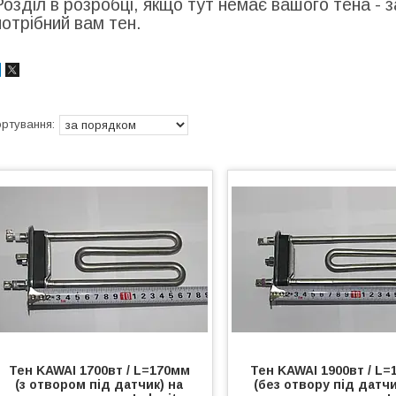
Розділ в розробці, якщо тут немає вашого тена -
потрібний вам тен.
Тен KAWAI 1700вт / L=170мм
Тен KAWAI 1900вт / L
(з отвором під датчик) на
(без отвору під датчи