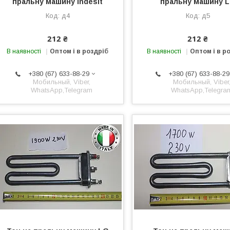
пральну машину Indesit
пральну машину 
д4
д5
212 ₴
212 ₴
В наявності
Оптом і в роздріб
В наявності
Оптом і в р
+380 (67) 633-88-29
+380 (67) 633-88-29
Мобильный, Viber,
Мобильный, Viber
WhatsApp,Telegram
WhatsApp,Telegra