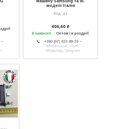
LG
машину Samsung та ін.
моделі Італія
д1
406,60 ₴
оздріб
В наявності
Оптом і в роздріб
+380 (67) 633-88-29
,
Мобильный, Viber,
m
WhatsApp,Telegram