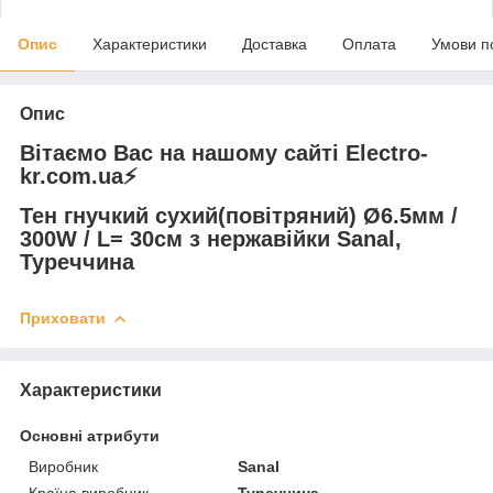
Опис
Характеристики
Доставка
Оплата
Умови п
Опис
Вітаємо Вас на нашому сайті Electro-
kr.com.ua⚡️
Тен гнучкий сухий(повітряний) Ø6.5мм /
300W / L= 30см з нержавійки Sanal,
Туреччина
Приховати
Характеристики
Основні атрибути
Виробник
Sanal
Країна виробник
Туреччина