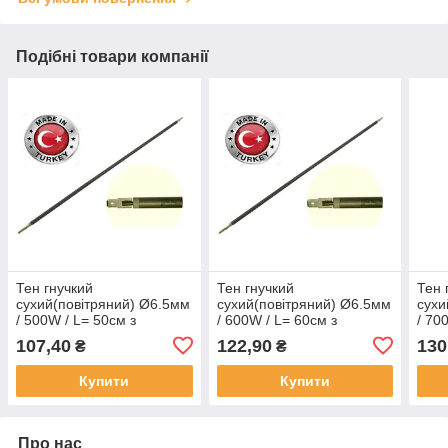
Подібні товари компанії
Тен гнучкий
Тен гнучкий
Тен 
сухий(повітряний) Ø6.5мм
сухий(повітряний) Ø6.5мм
сухи
/ 500W / L= 50см з
/ 600W / L= 60см з
/ 70
нержавійки Sanal,
нержавійки Sanal,
нерж
107,40
122,90
130
₴
₴
Туреччина
Туреччина
Туре
Купити
Купити
Про нас