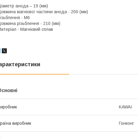
іаметр анода – 19 (мм)
овжина магнієвої частини анода - 200 (мм)
ізьблення - М6
овжина різьблення - 210 (мм)
атеріал - Магнієвий сплав
арактеристики
Основні
иробник
KAWAI
раїна виробник
Гонконг