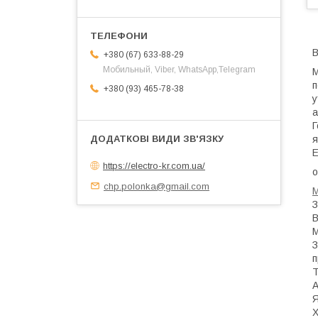
В
+380 (67) 633-88-29
Мобильный, Viber, WhatsApp,Telegram
М
п
+380 (93) 465-78-38
у
а
Г
я
E
https://electro-kr.com.ua/
о
chp.polonka@gmail.com
М
З
В
М
З
п
Т
А
Я
Х