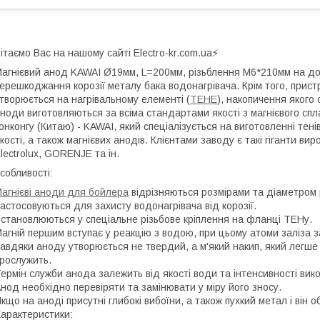
ітаємо Вас на нашому сайті Electro-kr.com.ua⚡️
агнієвий анод KAWAI Ø19мм, L=200мм, різьблення M6*210мм на дов
ерешкоджання корозії металу бака водонагрівача. Крім того, прист
творюється на нагрівальному елементі (
ТЕНЕ
), накопичення якого 
ноди виготовляються за всіма стандартами якості з магнієвого сп
онконгу (Китаю) - KAWAI, який спеціалізується на виготовленні тен
кості, а також магнієвих анодів. Клієнтами заводу є такі гіганти в
lectrolux, GORENJE та ін.
собливості:
агнієві аноди для бойлера
відрізняються розмірами та діаметром 
астосовуються для захисту водонагрівача від корозії.
становлюються у спеціальне різьбове кріплення на фланці ТЕНу.
агній першим вступає у реакцію з водою, при цьому атоми заліза
авдяки аноду утворюється не твердий, а м'який накип, який легше
рослужить.
ермін служби анода залежить від якості води та інтенсивності вик
нод необхідно перевіряти та замінювати у міру його зносу.
кщо на аноді присутні глибокі вибоїни, а також пухкий метал і він 
арактеристики: