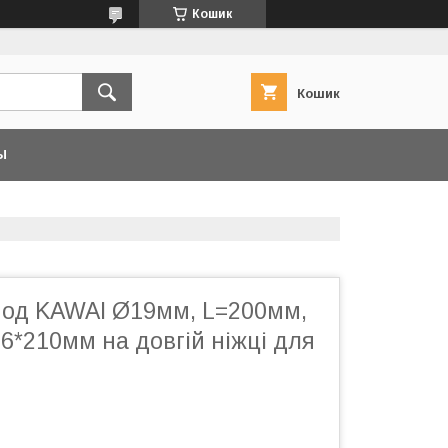
Кошик
Кошик
Ы
нод KAWAI Ø19мм, L=200мм,
6*210мм на довгій ніжці для