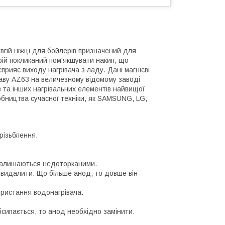
гій ніжці для бойлерів призначений для
рій покликаний пом'якшувати накип, що
сприяє виходу нагрівача з ладу. Дані магнієві
лаву AZ63 на величезному відомому заводі
ів та інших нагрівальних елементів найвищої
иробництва сучасної техніки, як SAMSUNG, LG,
різьблення.
 залишаються недоторканими.
 видалити. Що більше анод, то довше він
ористання водонагрівача.
обсипається, то анод необхідно замінити.