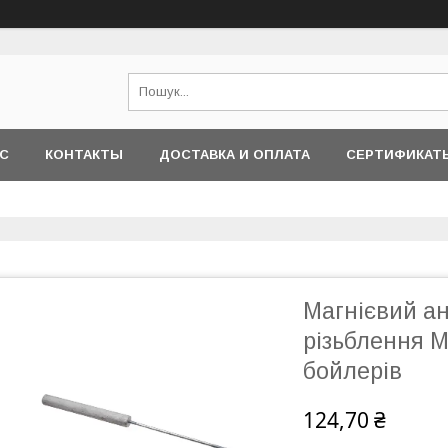
АС
КОНТАКТЫ
ДОСТАВКА И ОПЛАТА
СЕРТИФИКАТ
Магнієвий а
різьблення M
бойлерів
124,70 ₴