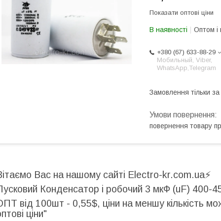
Показати оптові ціни
В наявності
Оптом і 
+380 (67) 633-88-29
Мобильный, Viber,
WhatsApp,Telegram
Замовлення тільки з
повернення товару п
Вітаємо Вас на нашому сайті Electro-kr.com.ua⚡️
Пусковий Конденсатор і робочий 3 мкФ (uF) 400-45
ОПТ від 100шт - 0,55$, ціни на меншу кількість м
оптові ціни"