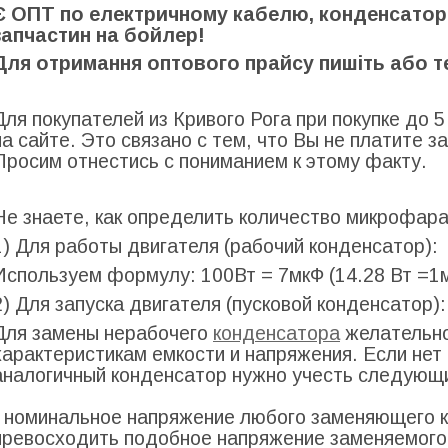
Є ОПТ по електричному кабелю, конденсаторів
запчастин на бойлер!
Для отримання оптового прайсу пишіть або 
Для покупателей из Кривого Рога при покупке до 
на сайте. Это связано с тем, что Вы не платите 
Просим отнестись с пониманием к этому факту.
Не знаете, как определить количество микрофар
1) Для работы двигателя (рабочий конденсатор):
Используем формулу: 100Вт = 7мкФ (14.28 Вт =1м
2) Для запуска двигателя (пусковой конденсатор)
Для замены нерабочего
конденсатора
желательно
характеристикам емкости и напряжения. Если не
аналогичный конденсатор нужно учесть следующ
- номинальное напряжение любого заменяющего 
превосходить подобное напряжение заменяемого