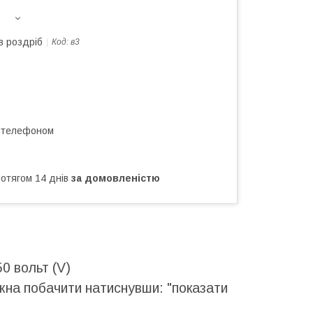
в роздріб
Код:
в3
а телефоном
ротягом 14 днів
за домовленістю
0 вольт (V)
ожна побачити натиснувши: "показати