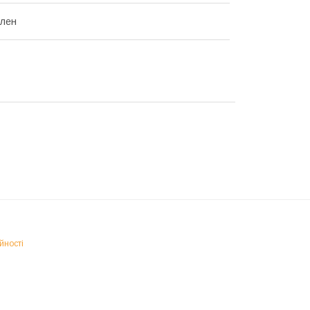
ілен
йності