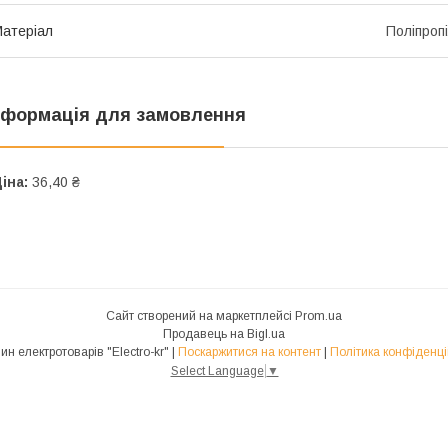
атеріал
Поліпроп
нформація для замовлення
іна:
36,40 ₴
Сайт створений на маркетплейсі
Prom.ua
Продавець на Bigl.ua
Магазин електротоварів "Electro-kr" |
Поскаржитися на контент
|
Політика конфіденці
Select Language
▼