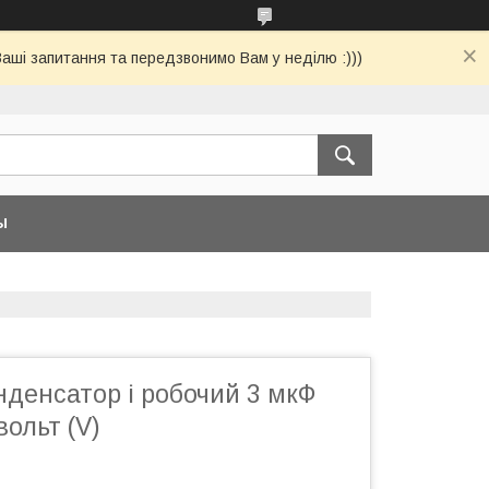
Ваші запитання та передзвонимо Вам у неділю :)))
Ы
денсатор і робочий 3 мкФ
вольт (V)