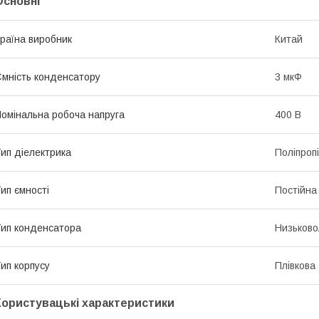
Основні
раїна виробник
Китай
мність конденсатору
3 мкФ
омінальна робоча напруга
400 В
ип діелектрика
Поліпроп
ип ємності
Постійна
ип конденсатора
Низьково
ип корпусу
Плівкова
Користувацькі характеристики