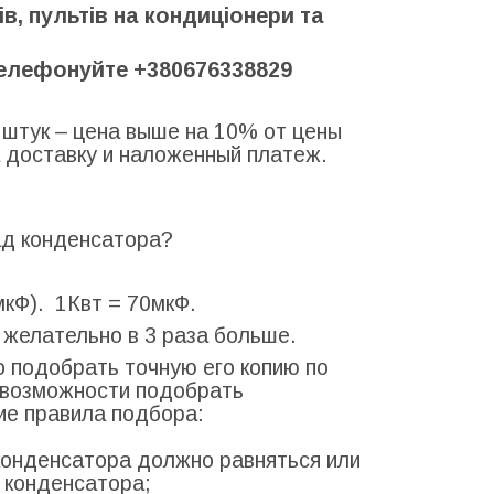
, пультів на кондиціонери та
телефонуйте +380676338829
5 штук – цена выше на 10% от цены
за доставку и наложенный платеж.
ад конденсатора?
кФ). 1Квт = 70мкФ.
: желательно в 3 раза больше.
 подобрать точную его копию по
т возможности подобрать
ие правила подбора:
конденсатора должно равняться или
 конденсатора;