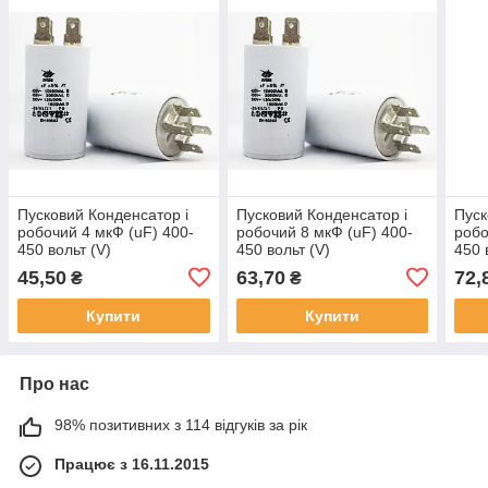
Пусковий Конденсатор і
Пусковий Конденсатор і
Пуск
робочий 4 мкФ (uF) 400-
робочий 8 мкФ (uF) 400-
робо
450 вольт (V)
450 вольт (V)
450 
45,50
63,70
72,
₴
₴
Купити
Купити
Про нас
98% позитивних з 114 відгуків за рік
Працює з 16.11.2015