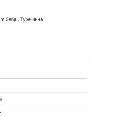
mm Sanal, Туреччина
на
а