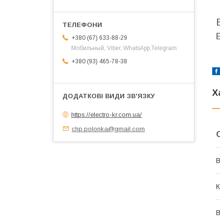
+380 (67) 633-88-29
Мобильный, Viber, WhatsApp,Telegram
+380 (93) 465-78-38
Х
https://electro-kr.com.ua/
chp.polonka@gmail.com
В
К
В