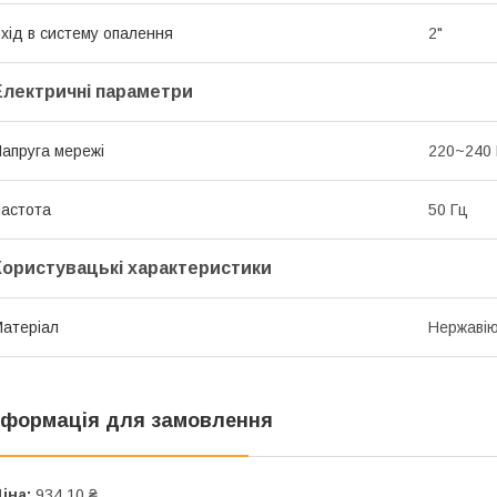
хід в систему опалення
2"
Електричні параметри
апруга мережі
220~240
астота
50 Гц
Користувацькі характеристики
атеріал
Нержавію
нформація для замовлення
іна:
934,10 ₴