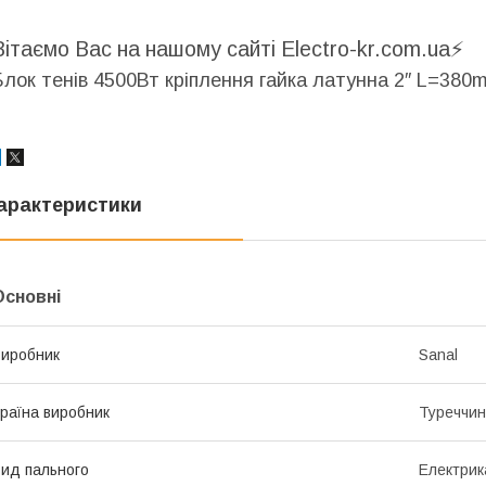
Вітаємо Вас на нашому сайті Electro-kr.com.ua⚡️
Блок тенів 4500Вт кріплення гайка латунна 2″ L=380
арактеристики
Основні
иробник
Sanal
раїна виробник
Туреччи
ид пального
Електрик