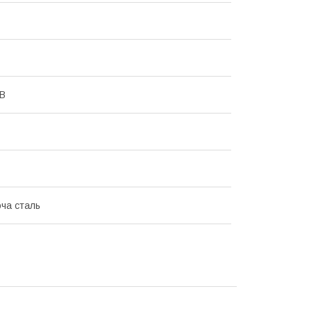
 В
ча сталь