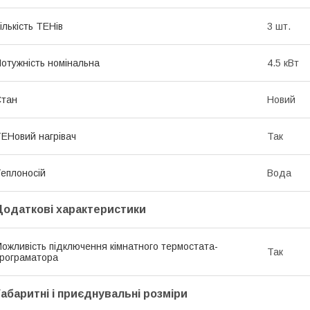
ількість ТЕНів
3 шт.
отужність номінальна
4.5 кВт
Стан
Новий
ЕНовий нагрівач
Так
еплоносій
Вода
Додаткові характеристики
ожливість підключення кімнатного термостата-
Так
рограматора
Габаритні і приєднувальні розміри