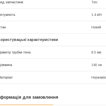
ид запчастини
Тен
отужність
1.4 кВт
Стан
Новий
Користувацькі характеристики
іаметр трубки тена
8.5 мм
Довжина
140 см
атеріал
Нержавію
нформація для замовлення