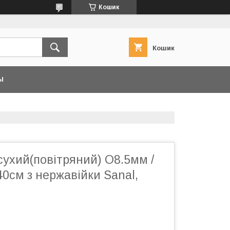
Кошик
Кошик
Ы
сухий(повітряний) O8.5мм /
40см з нержавійки Sanal,