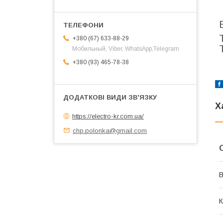
+380 (67) 633-88-29
Мобильный, Viber, WhatsApp,Telegram
+380 (93) 465-78-38
Х
https://electro-kr.com.ua/
chp.polonka@gmail.com
В
К