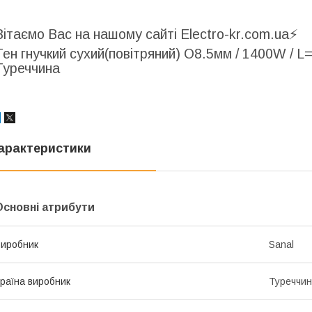
Вітаємо Вас на нашому сайті Electro-kr.com.ua⚡️
Тен гнучкий сухий(повітряний) O8.5мм / 1400W / L=
Туреччина
арактеристики
Основні атрибути
иробник
Sanal
раїна виробник
Туреччи