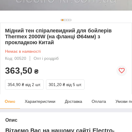
Мідний тен спіралевидний для бойлерів
Thermex 2000W (на фланці Ø64мм) з
прокладкою Китай
Немає в наявності
Код: 00520
Опт і роздріб
363,50
₴
354,90 ₴
від 2 шт.
301,20 ₴
від 5 шт.
Опис
Характеристики
Доставка
Оплата
Умови п
Опис
Вітаємо Вас на нашому сайті Electro-