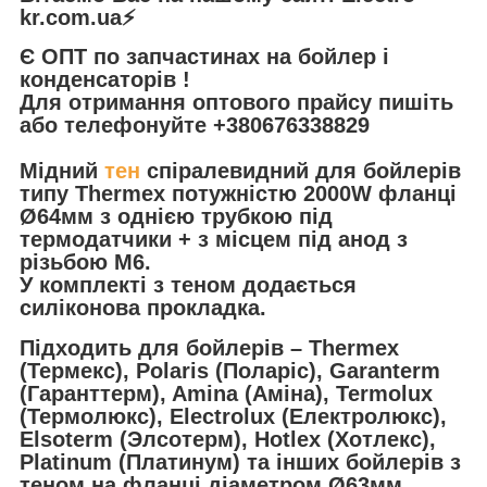
kr.com.ua⚡️
Є ОПТ по запчастинах на бойлер і
конденсаторів !
Для отримання оптового прайсу пишіть
або телефонуйте +380676338829
Мідний
тен
спіралевидний для бойлерів
типу Thermex потужністю 2000W фланці
Ø64мм з однією трубкою під
термодатчики + з місцем під анод з
різьбою М6.
У комплекті з теном додається
силіконова прокладка.
Підходить для бойлерів – Thermex
(Термекс), Polaris (Поларіс), Garanterm
(Гаранттерм), Amina (Аміна), Termolux
(Термолюкс), Electrolux (Електролюкс),
Elsoterm (Элсотерм), Hotlex (Хотлекс),
Platinum (Платинум) та інших бойлерів з
теном на фланці діаметром Ø63мм.