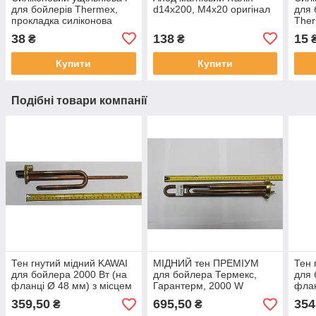
для бойлерів Thermex,
d14x200, M4x20 оригінал
для 
прокладка силіконова
Ther
висока під фланець
круг
38
138
15
₴
₴
Ø63мм для тенів Thermex
Ø63
Купити
Купити
Подібні товари компанії
Тен гнутий мідний KAWAI
МІДНИЙ тен ПРЕМІУМ
Тен 
для бойлера 2000 Вт (на
для бойлера Термекс,
для 
фланці Ø 48 мм) з місцем
Гарантерм, 2000 W
флан
під анод М6 / короткі
мідний, на ЛАТУННОМУ
під 
359,50
695,50
354
₴
₴
контакти
фланці Ø63мм ІТАЛІЯ
конт