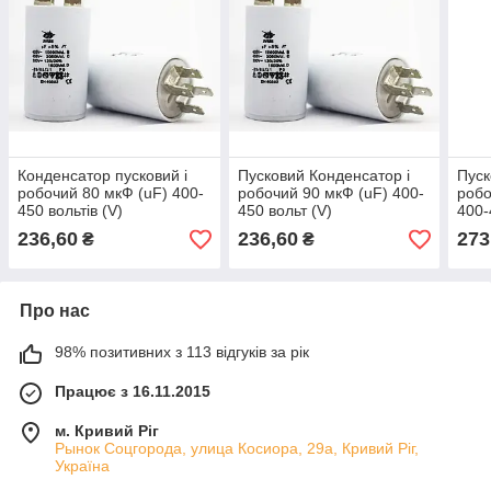
Конденсатор пусковий і
Пусковий Конденсатор і
Пуск
робочий 80 мкФ (uF) 400-
робочий 90 мкФ (uF) 400-
робо
450 вольтів (V)
450 вольт (V)
400-
236,60
236,60
273
₴
₴
Про нас
98% позитивних з 113 відгуків за рік
Працює з 16.11.2015
м. Кривий Ріг
Рынок Соцгорода, улица Косиора, 29а, Кривий Ріг,
Україна