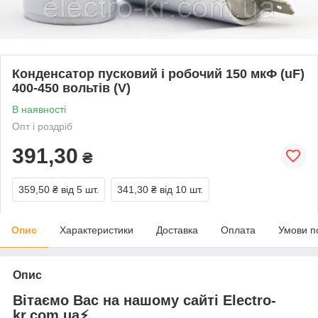
Конденсатор пусковий і робочий 150 мкФ (uF)
400-450 вольтів (V)
В наявності
Опт і роздріб
391,30
₴
359,50 ₴
від 5 шт.
341,30 ₴
від 10 шт.
Опис
Характеристики
Доставка
Оплата
Умови п
Опис
Вітаємо Вас на нашому сайті Electro-
kr.com.ua⚡️