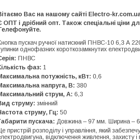
Вітаємо Вас на нашому сайті Electro-kr.com.ua
Є ОПТ і дрібний опт. Також спеціальні ціни дл
Телефонуйте.
Кнопка пускач ручної натискний ПНВС-10 6,3 А 22
зупинки однофазних короткозамкнутих електродви
Серія:
ПНВС
Кількість фаз:
1
Максимальна потужність, кВт:
0,6
Максимальна напруга, В:
380
Максимальний струм, А:
6,3
Вид струму:
змінний
Частота струму, Гц:
50
Габарити пускача:
Довжина – 97 мм. Ширина – 6
Це пристрій розподілу і управління, який забезпе
електродвигуна, відключення живлення, захисту і 