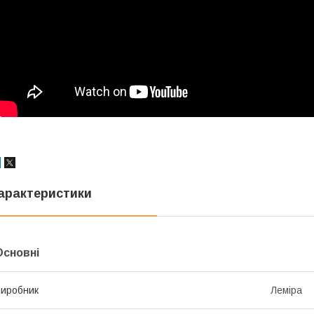
арактеристики
Основні
иробник
Леміра