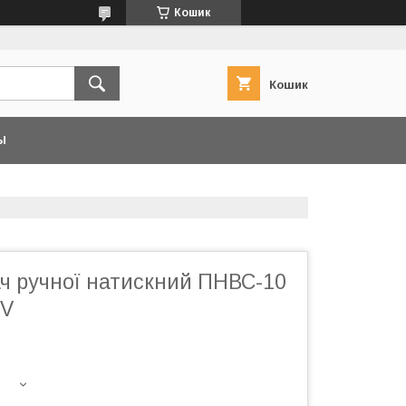
Кошик
Кошик
Ы
ач ручної натискний ПНВС-10
0V