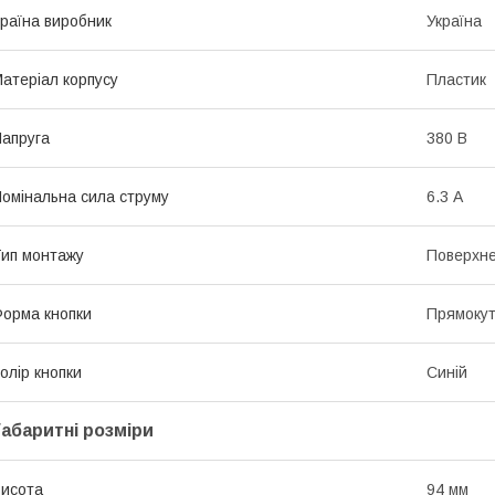
раїна виробник
Україна
атеріал корпусу
Пластик
апруга
380 В
омінальна сила струму
6.3 А
ип монтажу
Поверхн
орма кнопки
Прямоку
олір кнопки
Синій
Габаритні розміри
исота
94 мм