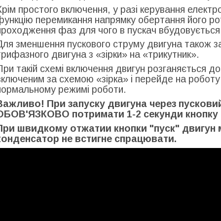
Крім простого включення, у разі керування елект
функцію перемикання напрямку обертання його ро
проходження фаз для чого в пускач вбудовується
Для зменшення пускового струму двигуна також з
трифазного двигуна з «зірки» на «трикутник».
При такій схемі включення двигун розганяється до
включеним за схемою «зірка» і перейде на роботу
нормальному режимі роботи.
Важливо! При запуску двигуна через пускови
ОБОВ'ЯЗКОВО потримати 1-2 секунди кнопку 
При швидкому отжатии кнопки "пуск" двигун м
конденсатор не встигне спрацювати.