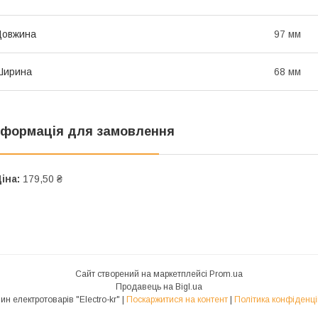
Довжина
97 мм
Ширина
68 мм
нформація для замовлення
іна:
179,50 ₴
Сайт створений на маркетплейсі
Prom.ua
Продавець на Bigl.ua
Магазин електротоварів "Electro-kr" |
Поскаржитися на контент
|
Політика конфіденці