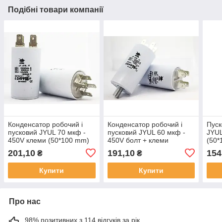
Подібні товари компанії
Конденсатор робочий і
Конденсатор робочий і
Пуск
пусковий JYUL 70 мкф -
пусковий JYUL 60 мкф -
JYUL
450V клеми (50*100 mm)
450V болт + клеми
(50*
(50*106 mm)
201,10
191,10
154
₴
₴
Купити
Купити
Про нас
98% позитивних з 114 відгуків за рік