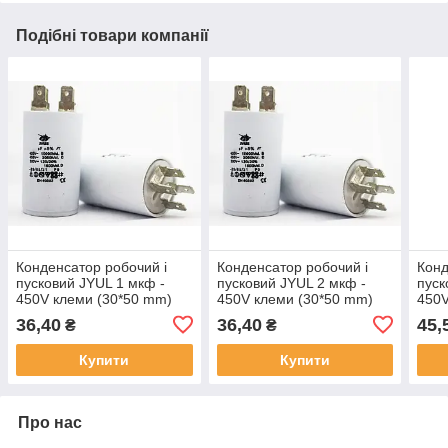
Подібні товари компанії
Конденсатор робочий і
Конденсатор робочий і
Конд
пусковий JYUL 1 мкф -
пусковий JYUL 2 мкф -
пуск
450V клеми (30*50 mm)
450V клеми (30*50 mm)
450V
mm)
36,40
36,40
45,
₴
₴
Купити
Купити
Про нас