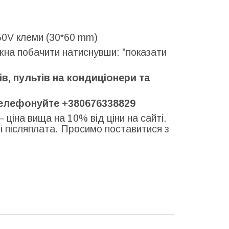
50V клеми (30*60 mm)
ожна побачити натиснувши: "показати
, пультів на кондиціонери та
телефонуйте +380676338829
– ціна вища на 10% від ціни на сайті.
 і післяплата. Просимо поставитися з