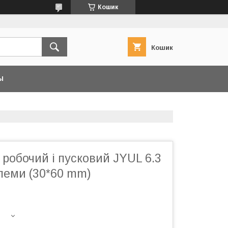
Кошик
Кошик
Ы
робочий і пусковий JYUL 6.3
леми (30*60 mm)