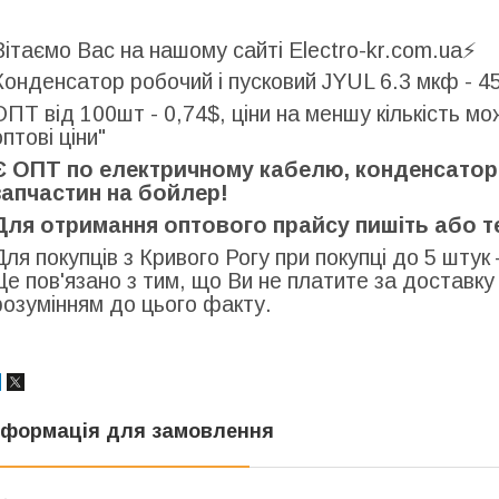
Вітаємо Вас на нашому сайті Electro-kr.com.ua⚡️
Конденсатор робочий і пусковий JYUL 6.3 мкф - 4
ОПТ від 100шт - 0,74$, ціни на меншу кількість м
оптові ціни"
Є ОПТ по електричному кабелю, конденсаторів
запчастин на бойлер!
Для отримання оптового прайсу пишіть або 
Для покупців з Кривого Рогу при покупці до 5 штук 
Це пов'язано з тим, що Ви не платите за доставку
розумінням до цього факту.
нформація для замовлення