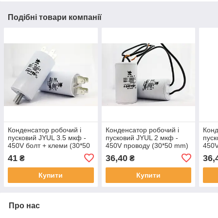
Подібні товари компанії
Конденсатор робочий і
Конденсатор робочий і
Конд
пусковий JYUL 3.5 мкф -
пусковий JYUL 2 мкф -
пуск
450V болт + клеми (30*50
450V проводу (30*50 mm)
450V
mm)
41
36,40
36,
₴
₴
Купити
Купити
Про нас