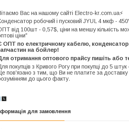
Вітаємо Вас на нашому сайті Electro-kr.com.ua⚡️
Конденсатор робочий і пусковий JYUL 4 мкф - 45
ОПТ від 100шт - 0,57$, ціни на меншу кількість м
оптові ціни"
Є ОПТ по електричному кабелю, конденсаторів
запчастин на бойлер!
Для отримання оптового прайсу пишіть або 
Для покупців з Кривого Рогу при покупці до 5 штук 
Це пов'язано з тим, що Ви не платите за доставку
розумінням до цього факту.
нформація для замовлення