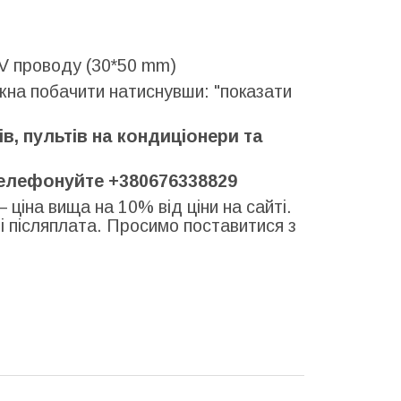
0V проводу (30*50 mm)
ожна побачити натиснувши: "показати
, пультів на кондиціонери та
телефонуйте +380676338829
– ціна вища на 10% від ціни на сайті.
 і післяплата. Просимо поставитися з