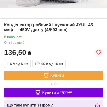
Конденсатор робочий і пусковий JYUL 45
мкф — 450V дроту (45*93 mm)
В наявності
Опт і роздріб
136,50
₴
116 ₴
від 5 шт.
106,90 ₴
від 10 шт.
Купити
або
Купити з
Що таке купити з Пром?