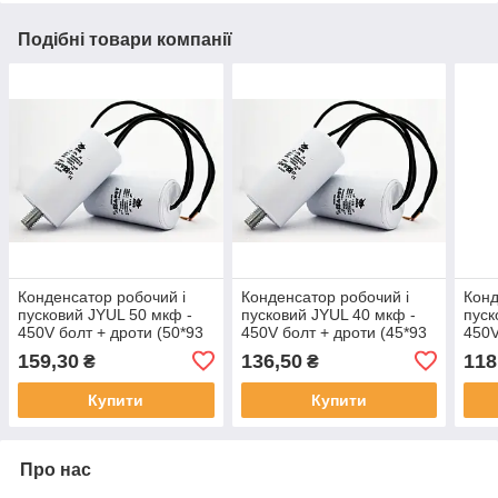
Подібні товари компанії
Конденсатор робочий і
Конденсатор робочий і
Конд
пусковий JYUL 50 мкф -
пусковий JYUL 40 мкф -
пуск
450V болт + дроти (50*93
450V болт + дроти (45*93
450V
mm)
mm)
159,30
136,50
118
₴
₴
Купити
Купити
Про нас