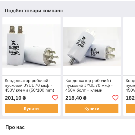
Подібні товари компанії
Конденсатор робочий і
Конденсатор робочий і
Конд
пусковий JYUL 70 мкф -
пусковий JYUL 70 мкф -
пуск
450V клеми (50*100 mm)
450V болт + клеми
450V
(50*106 mm)
201,10
218,40
182
₴
₴
Купити
Купити
Про нас