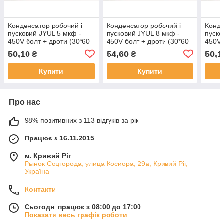
Конденсатор робочий і
Конденсатор робочий і
Конд
пусковий JYUL 5 мкф -
пусковий JYUL 8 мкф -
пуск
450V болт + дроти (30*60
450V болт + дроти (30*60
450V
mm)
mm)
mm)
50,10
54,60
50,
₴
₴
Купити
Купити
Про нас
98% позитивних з 113 відгуків за рік
Працює з 16.11.2015
м. Кривий Ріг
Рынок Соцгорода, улица Косиора, 29а, Кривий Ріг,
Україна
Контакти
Сьогодні працює з 08:00 до 17:00
Показати весь графік роботи