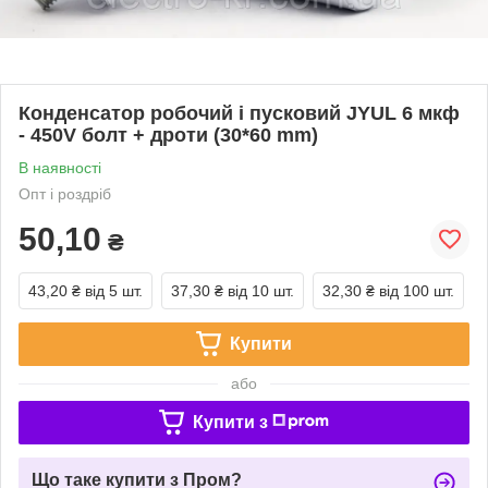
Конденсатор робочий і пусковий JYUL 6 мкф
- 450V болт + дроти (30*60 mm)
В наявності
Опт і роздріб
50,10
₴
43,20 ₴
від 5 шт.
37,30 ₴
від 10 шт.
32,30 ₴
від 100 шт.
Купити
або
Купити з
Що таке купити з Пром?