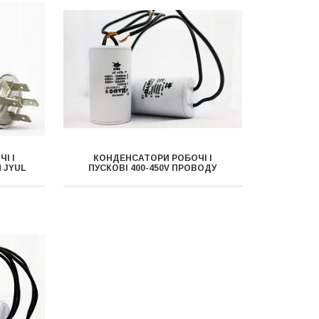
І І
КОНДЕНСАТОРИ РОБОЧІ І
И JYUL
ПУСКОВІ 400-450V ПРОВОДУ