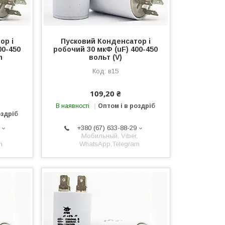
ор і
Пусковий Конденсатор і
00-450
робочий 30 мкФ (uF) 400-450
m
вольт (V)
в15
109,20 ₴
В наявності
Оптом і в роздріб
оздріб
+380 (67) 633-88-29
,
Мобильный, Viber,
m
WhatsApp,Telegram