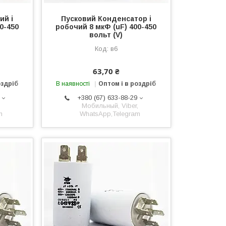
ий і
Пусковий Конденсатор і
0-450
робочий 8 мкФ (uF) 400-450
вольт (V)
в6
63,70 ₴
оздріб
В наявності
Оптом і в роздріб
+380 (67) 633-88-29
,
Мобильный, Viber,
m
WhatsApp,Telegram