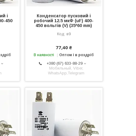
ий і
Конденсатор пусковий і
00-450
робочий 12.5 мкФ (uF) 400-
450 вольтів (V) (35*60 mm)
в9
77,40 ₴
оздріб
В наявності
Оптом і в роздріб
+380 (67) 633-88-29
,
Мобильный, Viber,
m
WhatsApp,Telegram