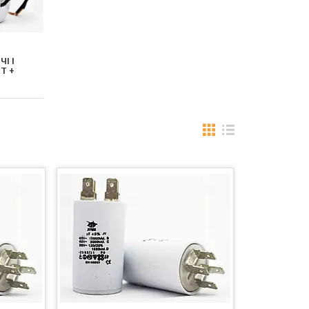
І І
Т +