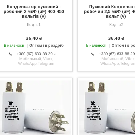
Конденсатор пусковий і
Пусковий Конденсат
робочий 2 мкФ (uF) 400-450
робочий 2,5 мкФ (uF) 4
вольтів (V)
вольт (V)
в1
в2
36,40 ₴
36,40 ₴
В наявності
Оптом і в роздріб
В наявності
Оптом і в р
+380 (67) 633-88-29
+380 (67) 633-88-29
Мобильный, Viber,
Мобильный, Viber
WhatsApp,Telegram
WhatsApp,Telegra