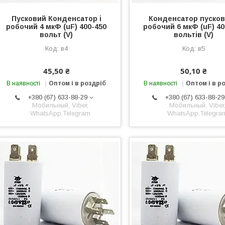
Пусковий Конденсатор і
Конденсатор пусков
робочий 4 мкФ (uF) 400-450
робочий 6 мкФ (uF) 40
вольт (V)
вольтів (V)
в4
в5
45,50 ₴
50,10 ₴
В наявності
Оптом і в роздріб
В наявності
Оптом і в р
+380 (67) 633-88-29
+380 (67) 633-88-29
Мобильный, Viber,
Мобильный, Viber
WhatsApp,Telegram
WhatsApp,Telegra