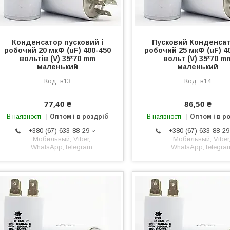
Конденсатор пусковий і
Пусковий Конденсат
робочий 20 мкФ (uF) 400-450
робочий 25 мкФ (uF) 4
вольтів (V) 35*70 mm
вольт (V) 35*70 m
маленький
маленький
в13
в14
77,40 ₴
86,50 ₴
В наявності
Оптом і в роздріб
В наявності
Оптом і в р
+380 (67) 633-88-29
+380 (67) 633-88-29
Мобильный, Viber,
Мобильный, Viber
WhatsApp,Telegram
WhatsApp,Telegra