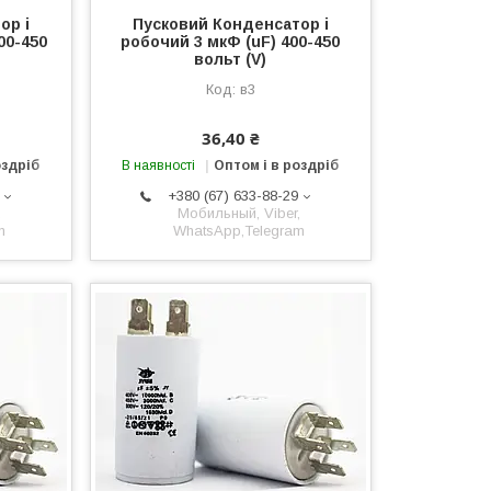
ор і
Пусковий Конденсатор і
00-450
робочий 3 мкФ (uF) 400-450
вольт (V)
в3
36,40 ₴
оздріб
В наявності
Оптом і в роздріб
+380 (67) 633-88-29
,
Мобильный, Viber,
m
WhatsApp,Telegram