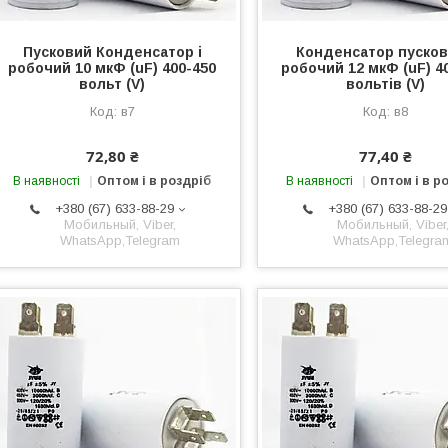
Пусковий Конденсатор і
Конденсатор пусков
робочий 10 мкФ (uF) 400-450
робочий 12 мкФ (uF) 4
вольт (V)
вольтів (V)
в7
в8
72,80 ₴
77,40 ₴
В наявності
Оптом і в роздріб
В наявності
Оптом і в р
+380 (67) 633-88-29
+380 (67) 633-88-29
Мобильный, Viber,
Мобильный, Viber
WhatsApp,Telegram
WhatsApp,Telegra