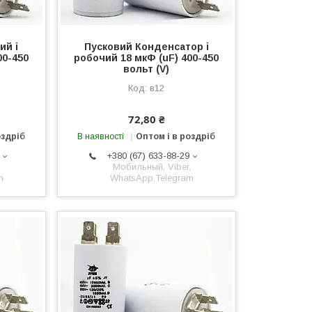
ий і
Пусковий Конденсатор і
00-450
робочий 18 мкФ (uF) 400-450
вольт (V)
в12
72,80 ₴
оздріб
В наявності
Оптом і в роздріб
+380 (67) 633-88-29
,
Мобильный, Viber,
m
WhatsApp,Telegram