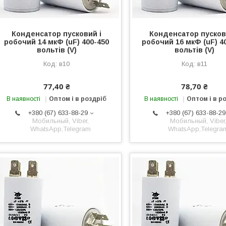
Конденсатор пусковий і
Конденсатор пусков
робочий 14 мкФ (uF) 400-450
робочий 16 мкФ (uF) 4
вольтів (V)
вольтів (V)
в10
в11
77,40 ₴
78,70 ₴
В наявності
Оптом і в роздріб
В наявності
Оптом і в р
+380 (67) 633-88-29
+380 (67) 633-88-29
Мобильный, Viber,
Мобильный, Viber
WhatsApp,Telegram
WhatsApp,Telegra