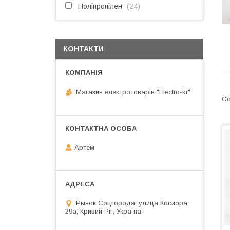
Поліпропілен
24
КОНТАКТИ
Магазин електротоварів "Electro-kr"
Артем
Рынок Соцгорода, улица Косиора,
29а, Кривий Ріг, Україна